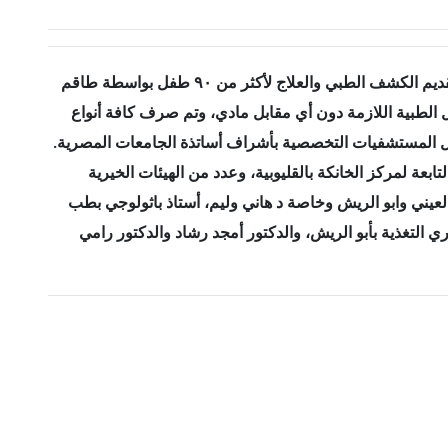
القاهرة، ٢١ يناير ٢٠٢٣ قامت مؤسسة الأخوة الإنسانية بإطلاق قافلة طبية جديدة لتقديم الكشف الطبي والعلاج لأكثر من ٩٠ طفل بواسطة طاقم
الطبية اللازمة دون أي مقابل مادي، وتم صرف كافة أنواع
 داخل المستشفيات التخصصية بأشراف أساتذة الجامعات المصرية
.
ابعة لمركز الخانكة بالقليوبية، وعدد من الهيئات الخيرية
عيني وابو الريش وخاصة د هاني وليم، أستاذ باثولوجي بطب
ري التغذية بأبو الريش، والدكتور أمجد رشاد والدكتور رامي