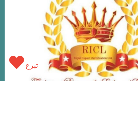
4
.
عمل بروتوكولات تعاون بين كافة المؤسسات
والجمعيات والجهات ذات نفس الأهداف والعاملة في
هذا المجال سواء الحكومية أو غير الحكومية، ولا سيما
مع الوزارات المعنية
.
5
.
التعاقد والاتفاق مع أفضل الأطباء المتخصصين
لتقديم أفضل سبل العلاج
.
تبرع
6
.
تشجيع الأشخاص المتطوعين والمهتمين بذات
أهداف ورؤية المؤسسة
.
7
.
مساعدة الأسر الفقيرة بتقديم العلاج المجاني
لأبنائها المرضى
.
8
.
احترام كرامة الطفل المريض وأسرته بحفظ