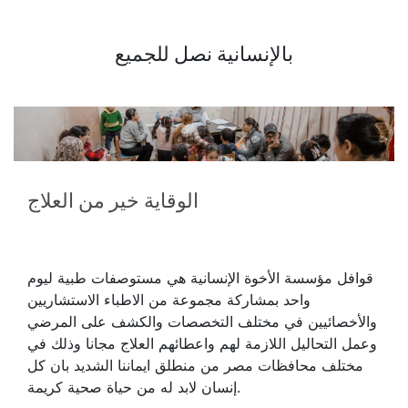
بالإنسانية نصل للجميع
وتقوم مؤسسة الأخوة الإنسانية بتقديم العلاج عن
طريق نخبة من أساتذة الجامعات المصرية المشهود
لهم بالكفاءات العلمية في كافة المجالات السابق
ذكرها.
الوقاية خير من العلاج
ولدت هذه المبادرة، كثمرة لوثيقة الأخوة الإنسانية،
من أجل الأطفال المرضى والمحتاجين لرعاية طبية
خاصة، لتقديم الرعاية الطبية المتميزة لهم دون أي
قوافل مؤسسة الأخوة الإنسانية هي مستوصفات طبية ليوم
تمييز أو تفضيل أو استبعاد لأي منهم
.
واحد بمشاركة مجموعة من الاطباء الاستشاريين
والأخصائيين في مختلف التخصصات والكشف على المرضي
وعمل التحاليل اللازمة لهم واعطائهم العلاج مجانا وذلك في
مختلف محافظات مصر من منطلق ايماننا الشديد بان كل
ثانيا الرؤية:
إنسان لابد له من حياة صحية كريمة.