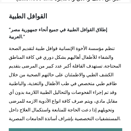
throat diseases)
القوافل الطبية
- أمراض القلب والدورة الدموية
(Heart and
“إطلاق القوافل الطبية في جميع أنحاء جمهورية مصر
circulatory diseases)
العربية.”
-
الأمراض المعدية
(Infectious diseases)
تنظم مؤسسة الأخوة الإنسانية قوافل طبية لتقديم الصحة
والشفاء للأطفال أهاليهم بشكل دوري في كافة المناطق
-
أمراض الجهاز الهضمي
(Gastrointestinal
المحتاجة. تستهدف القافلة أكبر عدد كبير من المرضى بتقديم
diseases)
الكشف الطبي والاطمئنان على حالتهم الصحية من خلال
طاقم طبي متخصص في طب الأطفال والتغذية، والباطنية
- أمراض الدم
(Blood diseases)
وقد تم إجراء الفحوصات والتحاليل الطبية اللازمة بدون أي
- أمراض الغدد
(Gland diseases)
مقابل مادي، ويتم صرف كافة انواع الأدوية الازمه للمرضى
وتحويلهم إذا دعت الحاجة للمتابعة واستكمال العلاج داخل
-
أمراض العظام
(Orthopedic disease)
المستشفيات التخصصية بإشراف أساتذة الجامعات المصرية.
-
أمراض العيون
(Ophthalmology)