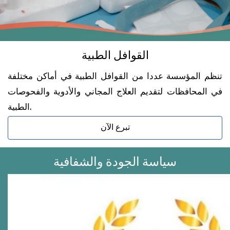
البسمة على وجوه غير القادرين، والمشاركة في
تقديم طفلاً سليماً بدنياً ونفسياً للمجتمع، ومكافحة
القوافل الطبية
أسباب انتشار الأمراض المختلفة للحد من تأثيرها
السلبي على المجتمع
.
تنظم المؤسسة عددا من القوافل الطبية في أماكن مختلفة
في المحافظات لتقديم العلاج المجاني والأدوية والفحوصات
الطبية.
رابعا الأهداف
:
تبرع الآن
1
.
تقديم التشخيص الأمثل لكافة الحالات
سياسة الجودة والشفافية
2
.
تقديم العلاج المتكامل والذي يشمل الدعم
النفسي، والطبي، والمعملي للأطفال
.
3
.
توفير كشف طبي متميز ومجاني للأطفال وأسرهم
بدون أي تفرقة أو تمييز بين كافة فئات الشعب
.