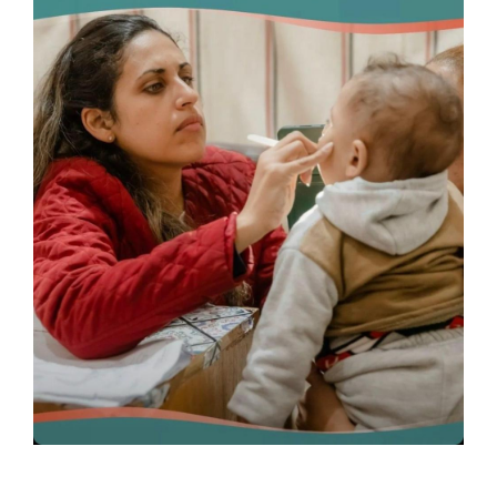
-
الكلى والمسالك البولية
(The kidneys and
urinary tract)
-
الأمراض الجلدية
(Dermatology)
-
الأمراض الصدرية
(Chest diseases)
-
الأمراض النفسية والعقلية
(Psychological and
mental illness)
- الأمراض غير المعدية
(Non-communicable
diseases)
- الأمراض الفم والأسنان
(Oral and dental
diseases)