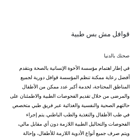
تسعى مؤسسة الأخوة الإنسانية من خلال مشروع
القوافل الطبية لتقديم رعاية صحية متميزة للأطفال،
قوافل مش بس طبية
تشمل الجانب الصحي والاجتماعي والنفسي، وذلك
تماشياً مع رؤية الدولة للتنمية المستدامة 2030
صحتك بالدنيا
(أطفال أصحاء نفسيًا وجسديًا)
.
ويهدف هذا المشروع
في إطار اهتمام مؤسسة الأخوة الإنسانية بالصحة وبتقدم
إلى توفير الرعاية الطبية للأطفال المرضى غير
أفضل رعاية ممكنة تنظم المؤسسة قوافل دورية لجميع
القادرين بجميع انحاء الجمهورية، انطلاقا من الإيمان
المناطق المحتاجة، لخدمة أكبر عدد ممكن من الأطفال
بضرورة وبوجوب تقديم العلاج الشامل والمتكامل
والمرضى من خلال تقديم الفحوصات الطبية والاطمئنان على
والمستمر لغير القادرين حتى يحيوا حياة إنسانية صحية
حالتهم الصحية والنفسية والغذائية عبر فريق طبي متخصص
كريمة
.
في طب الأطفال والتغذية والطب الباطني. يتم إجراء
توفير المؤسسة منظومة متكاملة لعلاج المرضى بدءا
الفحوصات والتحاليل الطبية اللازمة دون أي مقابل مالي،
ويتم صرف جميع أنواع الأدوية اللازمة للأطفال، وإحالة
من الكشف الطبي، مرورا بالتحاليل والأشعة اللازمة