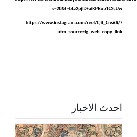
s=20&t=bLz2pjlDFaiKPBub1C2cUw
https://www.instagram.com/reel/Cjif_Cns6Ji/?
utm_source=ig_web_copy_link
احدث الاخبار