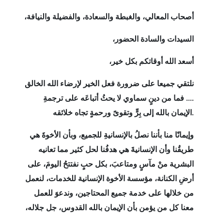
أصحاب المعالي، والغبطة والسعادة، والفضيلة والنيافة،
السيدات والسادة الحضور،
أسعد الله أوقاتكم بكل خير،
نلتقي جميعا على ضرورة فعل الخير لإرضاء الله الخالق
.... فما من دينٍ سماوي لا يحثُ أتباعَه على ترجمةِ
.
الإيمان بالله إلى بِرٍّ وتقوىً ورحمةٍ تجاه خلائقه
وإيمانًا منا بأننا نصلُ بالإنسانيةِ للجميع، وبأن الأخوةَ هي
طريقُنا وأن الإنسانيةَ هي هدفُنا لحل كثير مما تعانيه
البشرية منْ مآسٍ ومتاعبَ، بكل حبٍ نفتتحُ اليومَ، على
أرضِ الكنانة، مؤسسة الأخوة الإنسانية للخدمات، لنعمل
من خلالها على خدمة جميع المحتاجين، وندعوَ للعمل
معنا كل من يؤمن بأن الإيمان بالله القدوس، جل جلاله،