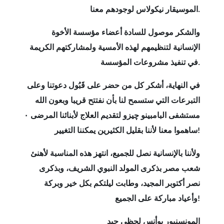
.
الموسيقار نيكولاس لوجودهم معنا
والشكر موصول للسادة أعضاء مؤسسة الأخوة
الإنسانية لتنظيمهم لهذه الأمسية ولمشاركتهم الكريمة
.
في تنفيذ مشروعات المؤسسة
في النهاية، أشكر كل من حضر على قَبُول دعوتنا وعلى
التبرعات التي ستسمح لنا بأن نفتتح قريبا وبعون الله
مستشفى البامبينو چيزو لتقديم العلاج لأبنائنا المرضى ٠
!
ساهموا معنا لأننا بقليل الكثيرين يمكننا التغيير
ولأننا بالإنسانية نصل للجميع، انتهز هذه المناسبة لأهنئ
شعب مصر بذكرى المولد النبوي الشريف، وبذكرى
نصر أكتوبر المجيد، وطابت ليلتكم بكل خير وبركة
!
وأعياد مباركة على الجميع
المونسنيور يوأنس لحظي جيد