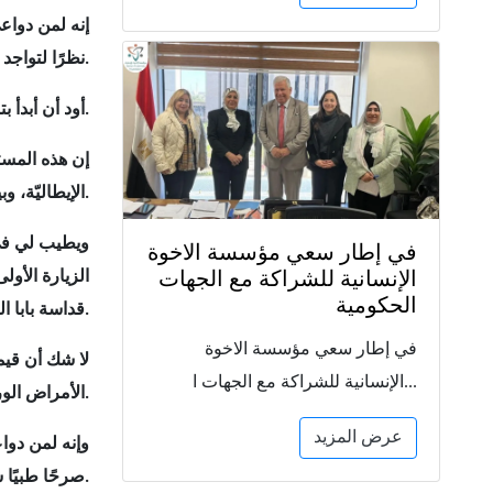
إنه لمن دواع
نظرًا لتواجد سيادته خارج البلاد وإنه ليشرفني أن أنقل إليكم تحيات وتقدير معاليه.
أود أن أبدأ بتوجيه صادق التهنئة إليكم جميعًا بمناسبة الاحتفال بتدشين فرع مستشفى البامبينو چيزو (الطفل يسوع) بالعاصمة الإدارية الجديدة.
إن هذه المست
الإيطاليّة، وبين الشعبين الصديقين.
ويطيب لي في 
في إطار سعي مؤسسة الاخوة
الإنسانية للشراكة مع الجهات
الحكومية
قداسة بابا الفاتيكان للقاهرة في أبريل 2019.
في إطار سعي مؤسسة الاخوة
لا شك أن قيم
الإنسانية للشراكة مع الجهات ا...
الأمراض الوراثية والجينية النادرة في الأطفال، سواء تلك التي تحتاج علاج دوائي أو تدخل جراحي.
عرض المزيد
وإنه لمن دوا
صرحًا طبيًا شامخًا.