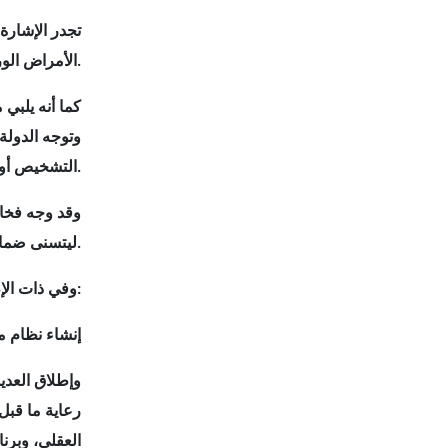
تجدر الإشارة
الأمراض الوراثية والچينية النادرة للأطفال، لاسيما في ظل تزايدها نتيجة شيوع زواج الأقارب.
كما أنه يلبي
وتوجه الدولة
التشخيص أو العلاج.
وقد وجه فخام
ليتسنى ضمان سرعة وسهولة تشخيص تلك الأمراض.
وفي ذات الإطار، تولي الدولة اهتمامًا خاصًا لضرورة الوقاية والتدخل المبكر في مجال الإعاقات، وذلك من خلال معالجة ثلاثة أبعاد رئيسية هي:
إنشاء نظام م
وإطلاق العدي
رعاية ما قبل 
العقلي، وبرن