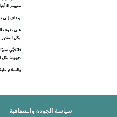
مفهوم التأهي
يضاف إلى ذلك، إيلاء أولوية متقدمة لزيادة الاستثمارات الرامية لتمويل الأبحاث في علم الوراثة الطبية وعلم الچينوم.
على ضوء ذلك،
بكل التقدير والعرفان من صاحب القداسة بابا الفاتيكان والجمهورية الإيطالية الصديقة.
فلنُحَيِّيِ س
جهودنا بكل التوفيق.
والسلام عليك
سياسة الجودة والشفافية