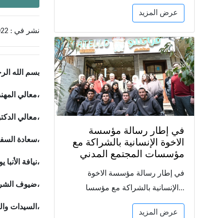
عرض المزيد
نشر في : 2022-10-04
بسم الله الر
معالي المهندس طارق الملا وزير البترول والثروة المعدنية،
معالي الدكتورة نيفين القباج وزير التضامن الاجتماعي،
في إطار رسالة مؤسسة
سعادة السفير ميشيل كواروني، سفير الجمهوريّة الإيطاليّة لدى جمهورية مصر العربية،
الاخوة الإنسانية بالشراكة مع
مؤسسات المجتمع المدني
نيافة الأنبا يوأنس لحظي رئيس مجلس أمناء مؤسسة الأخوة الإنسانية،
في إطار رسالة مؤسسة الاخوة
ضيوف الشرف ذوو المكانة القديرة،
الإنسانية بالشراكة مع مؤسسا...
السيدات والسادة ... الحضور الكرام،
عرض المزيد