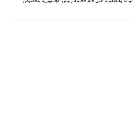
أمومة والطفولة التي قام فخامة رئيس الجمهورية بتخصيص