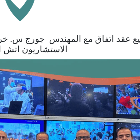
يع عقد اتفاق مع المهندس جورج س. خ
الاستشاريون اتش