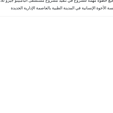
وقيع خطوة مهمة للشروع في تنفيذ مشروع مستشفى البامبينو جيزو لل