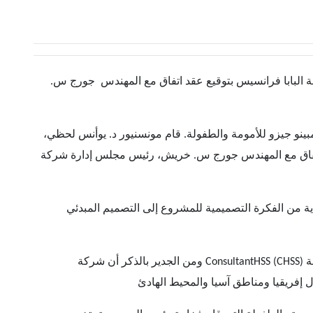
البابا فرانسيس بتوقيع عقد اتفاق مع المهندس جورج س.
ينو جيزو للأمومة والطفولة. قام مونسنيور د. يوأنس لحظي،
اتفاق مع المهندس جورج س. خريش، رئيس مجلس إدارة شركة
داية من الفكرة التصميمية للمشروع إلى التصميم المبدئي
ومن الجدير بالذكر أن شركة ConsultantHSS (CHSS) هي واحده من أكبر الشركات الهندسية العالمية التي لها دور كبير ومحوري في النهضة